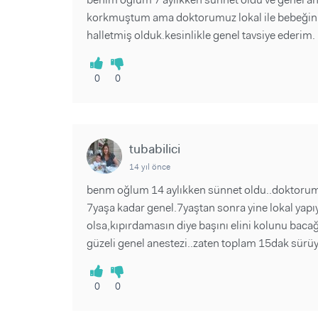
korkmuştum ama doktorumuz lokal ile bebeğin
halletmiş olduk.kesinlikle genel tavsiye ederim.
0
0
tubabilici
14 yıl önce
benm oğlum 14 aylıkken sünnet oldu..doktorumuz
7yaşa kadar genel.7yaştan sonra yine lokal yapıy
olsa,kıpırdamasın diye başını elini kolunu bacağı
güzeli genel anestezi..zaten toplam 15dak sürüy
0
0