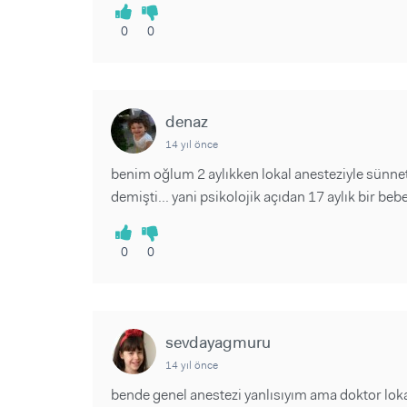
0
0
denaz
14 yıl önce
benim oğlum 2 aylıkken lokal anesteziyle sünne
demişti... yani psikolojik açıdan 17 aylık bir beb
0
0
sevdayagmuru
14 yıl önce
bende genel anestezi yanlısıyım ama doktor loka