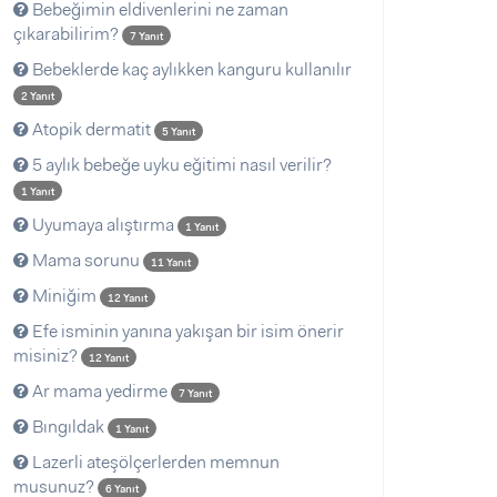
Bebeğimin eldivenlerini ne zaman
çıkarabilirim?
7 Yanıt
Bebeklerde kaç aylıkken kanguru kullanılır
2 Yanıt
Atopik dermatit
5 Yanıt
5 aylık bebeğe uyku eğitimi nasıl verilir?
1 Yanıt
Uyumaya alıştırma
1 Yanıt
Mama sorunu
11 Yanıt
Miniğim
12 Yanıt
Efe isminin yanına yakışan bir isim önerir
misiniz?
12 Yanıt
Ar mama yedirme
7 Yanıt
Bıngıldak
1 Yanıt
Lazerli ateşölçerlerden memnun
musunuz?
6 Yanıt