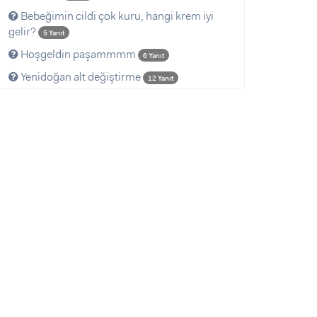
Bebeğimin cildi çok kuru, hangi krem iyi
gelir?
5 Yanıt
Hoşgeldin paşammmm
6 Yanıt
Yenidoğan alt değiştirme
12 Yanıt