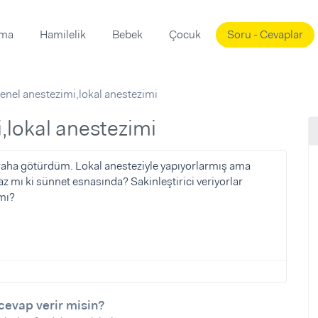
ama
Hamilelik
Bebek
Çocuk
Soru - Cevaplar
Süslemeleri
ama
enel anestezimi,lokal anestezimi
ta
ı
ı
ısı
,lokal anestezimi
 Mekanı
mi)
raha götürdüm. Lokal anesteziyle yapıyorlarmış ama
z mı ki sünnet esnasında? Sakinleştirici veriyorlar
üsleme
i
 mı?
i
u
ünü
i
cevap verir misin?