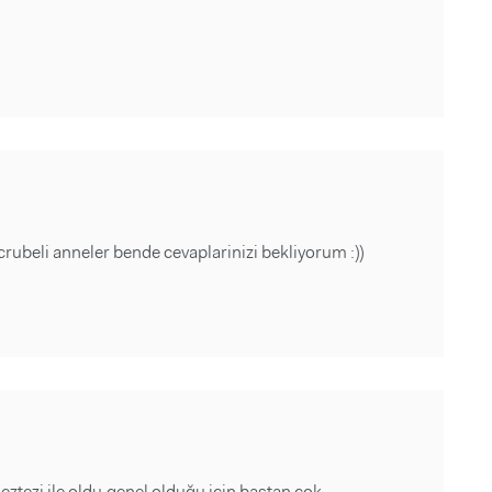
beli anneler bende cevaplarinizi bekliyorum :))
ztezi ile oldu.genel olduğu için baştan çok