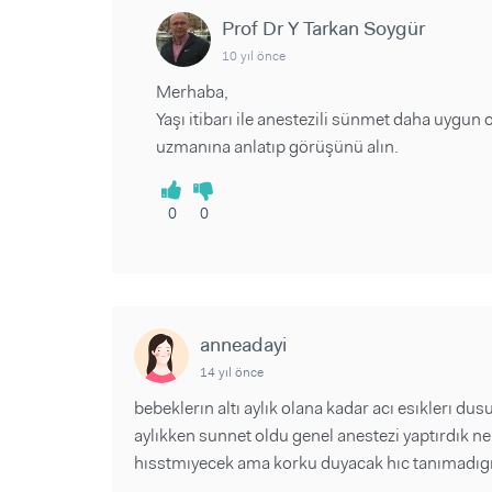
Prof Dr Y Tarkan Soygür
10 yıl önce
Merhaba,
Yaşı itibarı ile anestezili sünmet daha uygu
uzmanına anlatıp görüşünü alın.
0
0
anneadayi
14 yıl önce
bebeklerın altı aylık olana kadar acı esıklerı du
aylıkken sunnet oldu genel anestezi yaptırdık n
hısstmıyecek ama korku duyacak hıc tanımadıgı