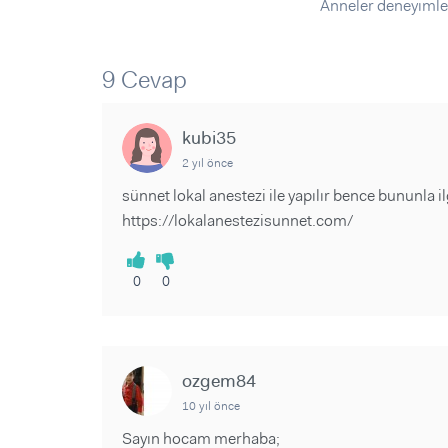
Sorular ve Yanıtlar
Sorular ve Yanıtlar
Anneler deneyimle
Eğlence
Makaleler
Makaleler
Ürünler
Videolar
Videolar
9 Cevap
Sorular ve Yanıtlar
kubi35
Makaleler
2 yıl önce
Videolar
sünnet lokal anestezi ile yapılır bence bununla i
https://lokalanestezisunnet.com/
0
0
ozgem84
10 yıl önce
Sayın hocam merhaba;