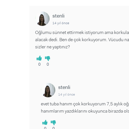
stenli
14 yıl önce
Oğlumu sünnet ettirmek istiyorum ama korkuları
alacak dedi. Ben de çok korkuyorum. Vücudu nas
sizler ne yaptınız?
0
0
stenli
14 yıl önce
evet tuba hanım çok korkuyorum 7,5 aylık 
hanımlarım yazdıklarını okuyunca birazda ol
0
0