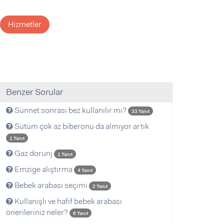
Hizmetler
Benzer Sorular
Sünnet sonrası bez kullanılır mı?
33 Yanıt
Sütüm çok az biberonu da almıyor artık
1 Yanıt
Gaz dorunj
1 Yanıt
Emzige alıştırma
4 Yanıt
Bebek arabası seçimi
2 Yanıt
Kullanışlı ve hafif bebek arabası
önerileriniz neler?
6 Yanıt