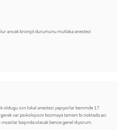
n olur ancak bronşit durumunu mutlaka anestezi
suk oldugu ıcın lokal anestezi yapıyorlar benımde 17
e gerek var psikolojısını bozmaya tamam bı noktada acı
 ınsanlar başında olacak bence genel dıyorum..