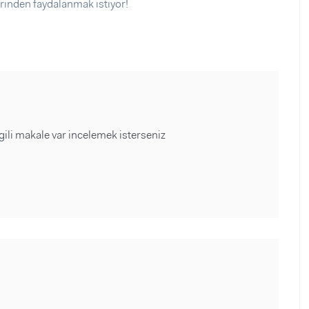
rinden faydalanmak istiyor!
lgili makale var incelemek isterseniz