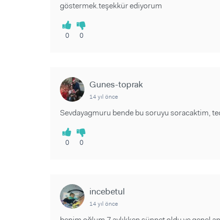
göstermek.teşekkür ediyorum
0
0
Gunes-toprak
14 yıl önce
Sevdayagmuru bende bu soruyu soracaktim, tecru
0
0
incebetul
14 yıl önce
benim oğlum 7 aylıkken sünnet oldu ve genel ane