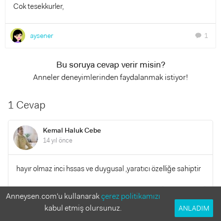
Cok tesekkurler,
aysener
1
chat
Bu soruya cevap verir misin?
Anneler deneyimlerinden faydalanmak istiyor!
1 Cevap
Kemal Haluk Cebe
14 yıl önce
hayır olmaz inci hssas ve duygusal ,yaratıcı özelliğe sahiptir
YANITLA
Anneysen.com'u kullanarak
çerez politikamızı
0
0
kabul etmiş olursunuz.
ANLADIM