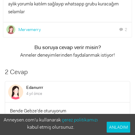
aylık yorumla katılım sağlayıp whatsapp grubu kuracağım
selamlar
Mervemerry
2
chat
Bu soruya cevap verir misin?
Anneler deneyimlerinden faydalanmak istiyor!
2 Cevap
Edanurrr
4 yıl önce
Bende Gebze'de oturuyorum
Anneysen.com'u kullanarak
çerez politikamızı
kabul etmiş olursunuz.
YANITLA
ANLADIM
0
0