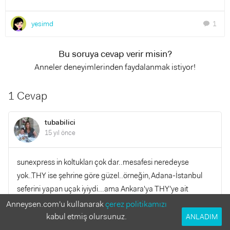
yesimd
1
chat
Bu soruya cevap verir misin?
Anneler deneyimlerinden faydalanmak istiyor!
1 Cevap
tubabilici
15 yıl önce
sunexpress in koltukları çok dar..mesafesi neredeyse
yok..THY ise şehrine göre güzel..örneğin,Adana-İstanbul
seferini yapan uçak iyiydi...ama Ankara'ya THY'ye ait
Anadolu Jet gidiyor..köy dolmuşu gibi..yani nereden nereye
Anneysen.com'u kullanarak
çerez politikamızı
gideceğinz önemli...uçak firmaları yolcu sayısına göre iyi
kabul etmiş olursunuz.
ANLADIM
yada kötü uçak veriyorlar...