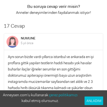
Bu soruya cevap verir misin?
Anneler deneyimlerinden faydalanmak istiyor!
17 Cevap
NUMUNE
5 yıl önce
Aynı sorun bizde vardı yıllarca istanbul ve ankarada en iyi
proflara gittik yapılan testlerin haddi hesabı yok havalar
buharlar ilaçlar iğneler serumlar en son gittiğimi
doktorumuz apiterapiyi önermişti baya uzun araştırdım
instagramda mucizemarilar sayfasından set aldık ve 2 3
haftada hırıltı öksürük tıkanma kalmadı ve şükürler olsun
ilaçlarıda bıraktık şu an bir sorunumuz yok hatta facede
Anneysen.com'u kullanarak
çerez politikamızı
apiterapi aileleri sayfasına bakın 3 binden fazla aile var
kabul etmiş olursunuz.
ANLADIM
yazılarını okuyun umarım birilerine faydası olur