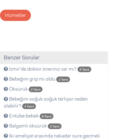
Hizmetler
Benzer Sorular
İzmir'de doktor öneriniz var mı?
5 Yanıt
Bebeğim grip mi oldu
1 Yanıt
Öksürük
2 Yanıt
Bebeğim soğuk soğuk terliyor neden
olabilir?
4 Yanıt
Entübe bebek
6 Yanıt
Balgamlı öksürük
3 Yanıt
Iki ameliyat arasinda nekadar sure gecmeli