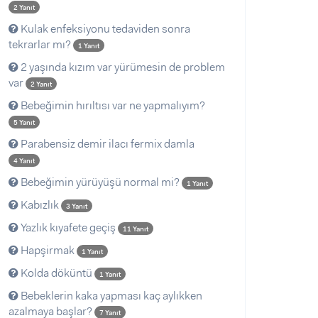
2 Yanıt
Kulak enfeksiyonu tedaviden sonra
tekrarlar mı?
1 Yanıt
2 yaşında kızım var yürümesin de problem
var
2 Yanıt
Bebeğimin hırıltısı var ne yapmalıyım?
5 Yanıt
Parabensiz demir ilacı fermix damla
4 Yanıt
Bebeğimin yürüyüşü normal mi?
1 Yanıt
Kabızlık
3 Yanıt
Yazlık kıyafete geçiş
11 Yanıt
Hapşirmak
1 Yanıt
Kolda döküntü
1 Yanıt
Bebeklerin kaka yapması kaç aylıkken
azalmaya başlar?
7 Yanıt