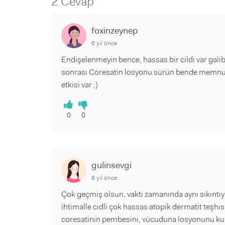
2 Cevap
Sorular ve Yanıtlar
Sorular ve Yanıtlar
Eğlence
Makaleler
Makaleler
Ürünler
foxinzeynep
Videolar
Videolar
6 yıl önce
Sorular ve Yanıtlar
Endişelenmeyin bence, hassas bir cildi var gali
sonrası Coresatin losyonu sürün bende memnun 
Makaleler
etkisi var ;)
Videolar
0
0
gulinsevgi
6 yıl önce
Çok geçmiş olsun, vakti zamanında aynı sıkıntıyı
ihtimalle cidli çok hassas atopik dermatit teşh
coresatinin pembesini, vücuduna losyonunu ku