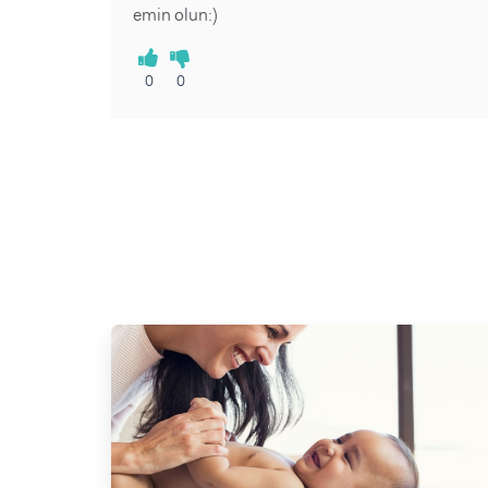
emin olun:)
0
0