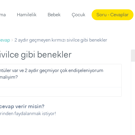
ama
Hamilelik
Bebek
Çocuk
Soru - Cevaplar
Süslemeleri
ama
evap
2 aydır geçmeyen kırmızı sivilce gibi benekler
ta
ı
ı
ısı
ivilce gibi benekler
 Mekanı
mi)
tüler var ve 2 aydır geçmiyor çok endişeleniyorum
maliyim?
üsleme
i
i
u
cevap verir misin?
ünü
i
rinden faydalanmak istiyor!