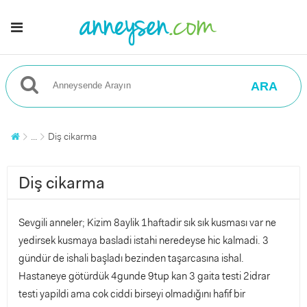
ARA
...
Diş cikarma
Diş cikarma
Sevgili anneler; Kizim 8aylik 1haftadir sık sık kusması var ne
yedirsek kusmaya basladi istahi neredeyse hic kalmadi. 3
gündür de ishali başladı bezinden taşarcasına ishal.
Hastaneye götürdük 4gunde 9tup kan 3 gaita testi 2idrar
testi yapildi ama cok ciddi birseyi olmadığını hafif bir