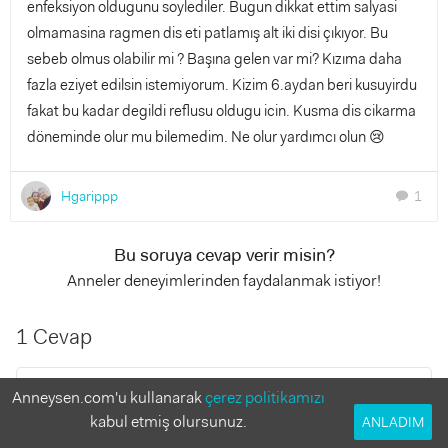
enfeksiyon oldugunu soylediler. Bugun dikkat ettim salyasi
olmamasina ragmen dis eti patlamış alt iki disi çıkıyor. Bu
sebeb olmus olabilir mi ? Başına gelen var mi? Kızıma daha
fazla eziyet edilsin istemiyorum. Kizim 6.aydan beri kusuyirdu
fakat bu kadar degildi reflusu oldugu icin. Kusma dis cikarma
döneminde olur mu bilemedim. Ne olur yardımcı olun 😢
Hgarippp
1
chat
Bu soruya cevap verir misin?
Anneler deneyimlerinden faydalanmak istiyor!
1 Cevap
Mekselinam..
Anneysen.com'u kullanarak
çerez politikamızı
7 yıl önce
kabul etmiş olursunuz.
ANLADIM