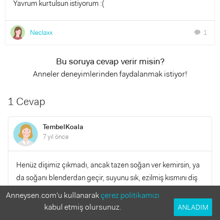
Yavrum kurtulsun istiyorum :(
Neclaxx
1
chat
Bu soruya cevap verir misin?
Anneler deneyimlerinden faydalanmak istiyor!
1 Cevap
TembelKoala
7 yıl önce
Henüz dişimiz çıkmadı, ancak tazen soğan ver kemirsin, ya
da soğanı blenderdan geçir, suyunu sık, ezilmiş kısmını diş
etlerine sür. Yumuşatır, rahatlatır, etleri gevşetir.
Anneysen.com'u kullanarak
çerez politikamızı
kabul etmiş olursunuz.
ANLADIM
YANITLA
0
0