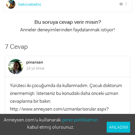
bekovebebis
7
chat
Bu soruya cevap verir misin?
Anneler deneyimlerinden faydalanmak istiyor!
7 Cevap
pinarsan
14 yıl önce
Yürüteci iki çocuğumda da kullanmadım. Çocuk doktorum
önermemişti. İsterseniz bu konudaki daha önceki uzman
cevaplarına bir bakın:
http://www.anneysen.com/uzmanlar/sorular.aspx?
w=yürüteç
Anneysen.com'u kullanarak
çerez politikamızı
kabul etmiş olursunuz.
ANLADIM
Kolay gelsin.