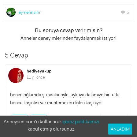
eymennaim
5
chat
Bu soruya cevap verir misin?
Anneler deneyimlerinden faydalanmak istiyor!
5 Cevap
hediyeyakup
11 yıl önce
benim oğlumda şu sıralar öyle. uykuya dalamıyo bir türlü.
bence kaşıntısı var muhtemelen dişleri kaşınıyo
YANITLA
0
0
Anneysen.com'u kullanarak
çerez politikamızı
kabul etmiş olursunuz.
ANLADIM