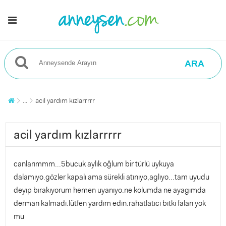
ARA
...
acil yardım kızlarrrrr
acil yardım kızlarrrrr
canlarımmm...5bucuk aylık oğlum bir türlü uykuya
dalamıyo.gözler kapalı ama sürekli atınıyo,aglıyo...tam uyudu
deyıp bırakıyorum hemen uyanıyo.ne kolumda ne ayagımda
derman kalmadı.lütfen yardım edın.rahatlatıcı bitki falan yok
mu