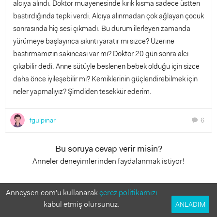
alcıya alındı. Doktor muayenesinde kırık kısma sadece üstten
bastırdığında tepki verdi. Alcıya alınmadan çok ağlayan çocuk
sonrasında hiç sesi çıkmadı. Bu durum ilerleyen zamanda
yürümeye başlayınca sıkıntı yaratır mı sizce? Üzerine
bastırmamızın sakıncası var mı? Doktor 20 gün sonra alcı
çıkabilir dedi. Anne sütüyle beslenen bebek olduğu için sizce
daha önce iyileşebilir mi? Kemiklerinin güçlendirebilmek için
neler yapmalıyız? Şimdiden tesekkür ederim.
fgulpinar
6
chat
Bu soruya cevap verir misin?
Anneler deneyimlerinden faydalanmak istiyor!
6 Cevap
Anneysen.com'u kullanarak
çerez politikamızı
kabul etmiş olursunuz.
ANLADIM
durakkk