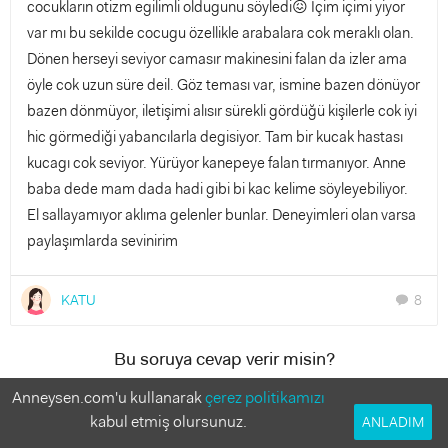
cocukların otizm egilimli oldugunu söyledi😖 İçim içimi yiyor
var mı bu sekilde cocugu özellikle arabalara cok meraklı olan.
Dönen herseyi seviyor camasır makinesini falan da izler ama
öyle cok uzun süre deil. Göz teması var, ismine bazen dönüyor
bazen dönmüyor, iletişimi alısır sürekli gördüğü kişilerle cok iyi
hic görmediği yabancılarla degisiyor. Tam bir kucak hastası
kucagı cok seviyor. Yürüyor kanepeye falan tırmanıyor. Anne
baba dede mam dada hadi gibi bi kac kelime söyleyebiliyor.
El sallayamıyor aklıma gelenler bunlar. Deneyimleri olan varsa
paylaşımlarda sevinirim
KATU
8
chat
Bu soruya cevap verir misin?
Anneler deneyimlerinden faydalanmak istiyor!
Anneysen.com'u kullanarak
çerez politikamızı
kabul etmiş olursunuz.
ANLADIM
7 Cevap