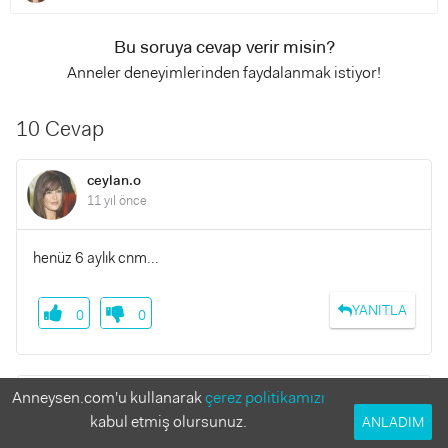
Bu soruya cevap verir misin?
Anneler deneyimlerinden faydalanmak istiyor!
10 Cevap
ceylan.o
11 yıl önce
henüz 6 aylık cnm...
YANITLA
0
0
Anneysen.com'u kullanarak
çerez politikamızı
ddmab
11 yıl önce
kabul etmiş olursunuz.
ANLADIM