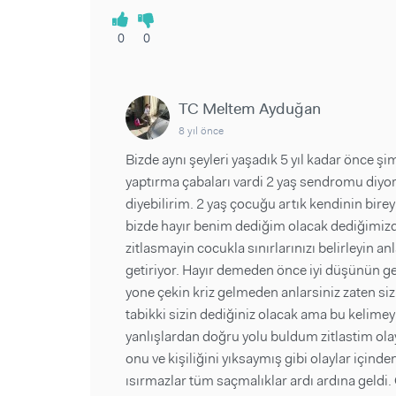
0
0
TC Meltem Ayduğan
8 yıl önce
Bizde aynı şeyleri yaşadık 5 yıl kadar önce şi
yaptırma çabaları vardi 2 yaş sendromu diyor
diyebilirim. 2 yaş çocuğu artık kendinin birey
bizde hayır benim dediğim olacak dediğimizde 
zitlasmayin cocukla sınırlarınızı belirleyin a
getiriyor. Hayır demeden önce iyi düşünün g
yone çekin kriz gelmeden anlarsiniz zaten s
tabikki sizin dediğiniz olacak ama bu kelime
yanlışlardan doğru yolu buldum zitlastim ol
onu ve kişiliğini yıksaymış gibi olaylar içinde
ısırmazlar tüm saçmalıklar ardı ardına geldi.