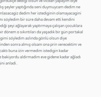
ördükçe dediği olsun ve vicdan yapayım diye
ış şeyler yaptığında seni duymuycam dedim ne
anlasacagiz dedim her istediginin olamayacagini
ı söyledim bir süre daha devam etti kendini
ediği şeyi ağlayarak yaptırmaya çalışan çocuklara
r dönem o sıkıntıları da yaşadık bir gün portakal
gimi söyledim aslında gönlü olsun diye
sinden sonra almış olsam ona prin verecektim ve
caktı buna izin vermedim istedigin kadar
ze bakiyordu aldirmadim eve gidene kadar ağladı
ni anladi..