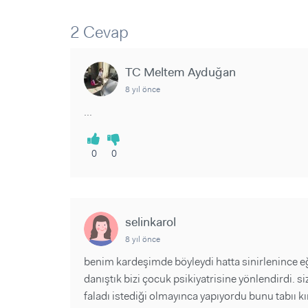
Sorular ve Yanıtlar
Sorular ve Yanıtlar
Eğlence
Makaleler
Makaleler
2 Cevap
Ürünler
Videolar
Videolar
TC Meltem Ayduğan
Sorular ve Yanıtlar
8 yıl önce
Makaleler
...
Videolar
0
0
selinkarol
8 yıl önce
benim kardeşimde böyleydi hatta sinirlenince e
danıştık bizi çocuk psikiyatrisine yönlendirdi. s
faladı istediği olmayınca yapıyordu bunu tabıı kı