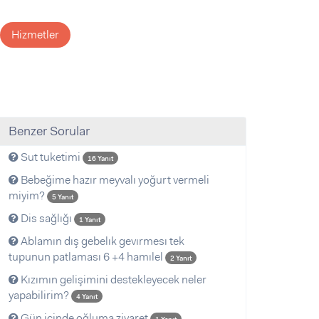
Hizmetler
Benzer Sorular
Sut tuketimi
16 Yanıt
Bebeğime hazır meyvalı yoğurt vermeli
miyim?
5 Yanıt
Dis sağlığı
1 Yanıt
Ablamın dış gebelık gevırmesı tek
tupunun patlaması 6 +4 hamılel
2 Yanıt
Kızımın gelişimini destekleyecek neler
yapabilirim?
4 Yanıt
Gün içinde oğluma ziyaret