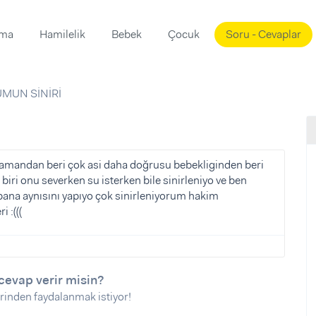
ama
Hamilelik
Bebek
Çocuk
Soru - Cevaplar
Süslemeleri
ama
MUN SİNİRİ
ta
ı
ı
ısı
 Mekanı
mi)
zamandan beri çok asi daha doğrusu bebekliginden beri
biri onu severken su isterken bile sinirleniyo ve ben
üsleme
i
na aynısını yapıyo çok sinirleniyorum hakim
i
 :(((
u
ünü
i
cevap verir misin?
rinden faydalanmak istiyor!