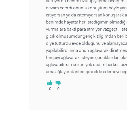
vuruyordu benim üzülüp yapma dedigimi g
devam ederdi onunla konuştum böyle yanl
istiyorsan ya da istemiyorsan konuşarak 
benimde hayatta her istedigimin olmadığın
vurmalara bakti para etmiyor vazgeçti. Ist
gıcık olmusumdur genç kizligimdan beri bi
diye tutturdu evde olduğunu ve alamayaca
yapilabilirdi ama onun ağlayarak diretme
herşeyi ağlayarak isteyen çocuklardan ola
aglayabilirsin sorun yok dedim herkes bi
ama ağlayarak istedigini elde edemeyecegi
0
0