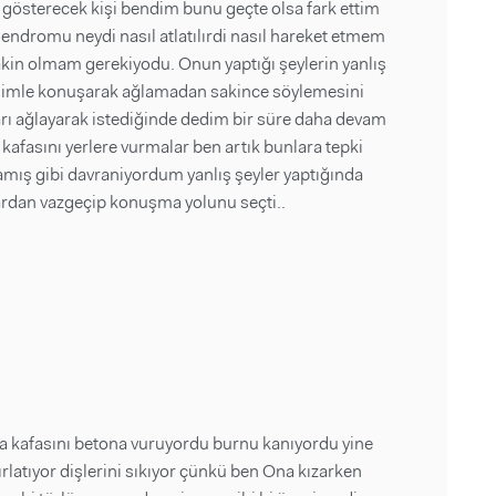
gösterecek kişi bendim bunu geçte olsa fark ettim
endromu neydi nasıl atlatılırdi nasıl hareket etmem
 sakin olmam gerekiyodu. Onun yaptığı şeylerin yanlış
nimle konuşarak ağlamadan sakince söylemesini
ları ağlayarak istediğinde dedim bir süre daha devam
 kafasını yerlere vurmalar ben artık bunlara tepki
mış gibi davraniyordum yanlış şeyler yaptığında
dan vazgeçip konuşma yolunu seçti..
ra kafasını betona vuruyordu burnu kanıyordu yine
ırlatıyor dişlerini sıkıyor çünkü ben Ona kızarken