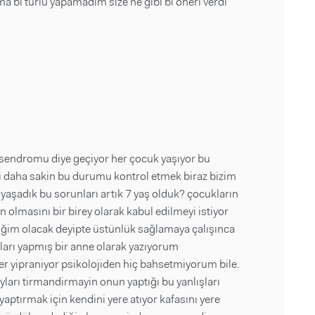
a bi türlü yapamadım size ne gibi bi öneri verdi
 sendromu diye geçiyor her çocuk yaşıyor bu
imi daha sakin bu durumu kontrol etmek biraz bizim
 yaşadık bu sorunları artık 7 yaş olduk? çocukların
olmasını bir birey olarak kabul edilmeyi istiyor
iğim olacak deyipte üstünlük sağlamaya çalışınca
ışları yapmış bir anne olarak yazıyorum
er yipraniyor psikolojiden hiç bahsetmiyorum bile.
ayları tirmandirmayin onun yaptığı bu yanlışları
ptırmak için kendini yere atıyor kafasını yere