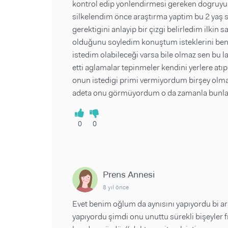
kontrol edip yonlendirmesi gereken dogruyu 
silkelendim önce araştırma yaptim bu 2 yaş s
gerektigini anlayip bir çizgi belirledim ilkin
olduğunu soyledim konuştum isteklerini be
istedim olabileceği varsa bile olmaz sen bu 
etti aglamalar tepinmeler kendini yerlere atıp
onun istedigi primi vermiyordum birşey olma
adeta onu görmüyordum o da zamanla bunlar
0
0
Prens Annesi
8 yıl önce
Evet benim oğlum da aynısını yapıyordu bi a
yapıyordu şimdi onu unuttu sürekli bişeyler f