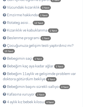
1 Yanıt
Vücundaki kızarıklık
3 Yanıt
Emzirme hakkında
1 Yanıt
Rotateg asisi....
12 Yanıt
Kızarıklık ve kabuklanma
1 Yanıt
Beslenme programi
1 Yanıt
Çocuğunuza gelişim testi yaptırdınız mı?
15 Yanıt
Bebegimin saçi
1 Yanıt
Bebeğim kaç aya kadar ağlar
1 Yanıt
Bebeğim 11aylik ve gelişimde problem var
doktora götürdüm bekliye
8 Yanıt
Bebeğimin başını sürekli sallıyo
3 Yanıt
Kafasına vuruyor
2 Yanıt
4 aylık kız bebek kilosu
4 Yanıt