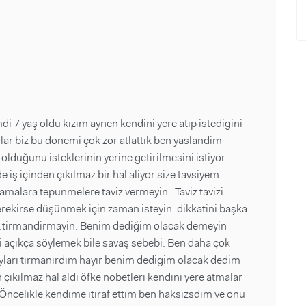
mdi 7 yaş oldu kızım aynen kendini yere atıp istedigini
lar biz bu dönemi çok zor atlattık ben yaslandim
 olduğunu isteklerinin yerine getirilmesini istiyor
iş içinden çıkılmaz bir hal aliyor size tavsiyem
nlamalara tepunmelere taviz vermeyin . Taviz tavizi
erekirse düşünmek için zaman isteyin .dikkatini başka
iz.tirmandirmayin. Benim dediğim olacak demeyin
yi açıkça söylemek bile savaş sebebi. Ben daha çok
ayları tırmanırdım hayır benim dedigim olacak dedim
n çıkılmaz hal aldı öfke nobetleri kendini yere atmalar
 Öncelikle kendime itiraf ettim ben haksızsdim ve onu