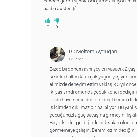
benden gördü :(( doktora gitmek istiyorum am
acaba doktor :((
0
0
TC Meltem Ayduğan
8 yıl önce
Bizde birdonem aynı şeyleri yaşadık 2 yaş
sıkıntılı halleri kimi çok yogun yaşıyor k
elimizde deneyim ettim yaklaşık 5 yıl önce
iki yaş srndromunda çocuk kendi dediğinin 
bizde hayır senin dediğin değil benim ded
is içimden çıkılmaz bir hal alıyor. Bu yanl
çocuğunuzla güç savaşına girmeyin ilişkil
Böyle krizler geldiğinde çok sakin olun ol
gormemeye çalışın. Benim kızım dediğini ya