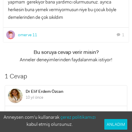
yapmam gerekiyor bana yardımcı olurmusunuz. ayrıca
herkesin buna yemek vermiyormusun niye bu çocuk böyle
demelerinden de çok sıkıldım
omerve 11
1
chat
Bu soruya cevap verir misin?
Anneler deneyimlerinden faydalanmak istiyor!
1 Cevap
Dr Elif Erdem Özcan
10 yıl önce
merhaba , 2500g ın altında doğan bebeklerin daha minyon
Anneysen.com'u kullanarak
çerez politikamızı
büyüyebilmeleri sözkonusu, anne baba boyunu bilmek de
kabul etmiş olursunuz.
ANLADIM
önemli, genetik ve doğum kilosu büyüme açısından önemli.