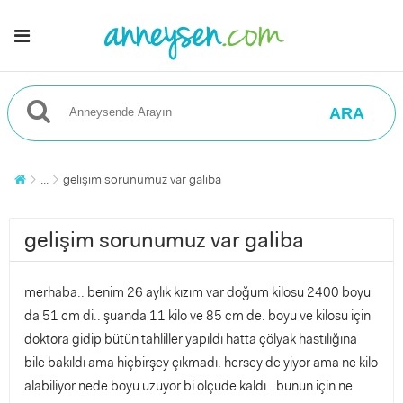
ARA
...
gelişim sorunumuz var galiba
gelişim sorunumuz var galiba
merhaba.. benim 26 aylık kızım var doğum kilosu 2400 boyu
da 51 cm di.. şuanda 11 kilo ve 85 cm de. boyu ve kilosu için
doktora gidip bütün tahliller yapıldı hatta çölyak hastılığına
bile bakıldı ama hiçbirşey çıkmadı. hersey de yiyor ama ne kilo
alabiliyor nede boyu uzuyor bi ölçüde kaldı.. bunun için ne