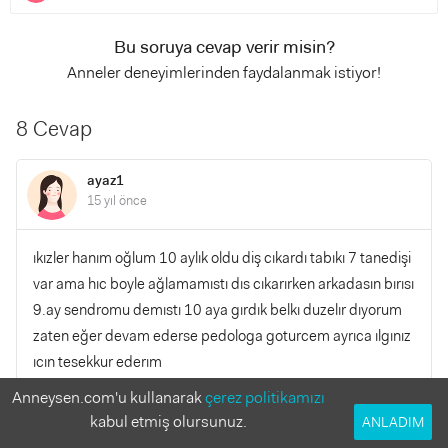
Bu soruya cevap verir misin?
Anneler deneyimlerinden faydalanmak istiyor!
8 Cevap
ayaz1
15 yıl önce
ıkızler hanım oğlum 10 aylık oldu diş cıkardı tabıkı 7 tanedişi
var ama hıc boyle ağlamamıstı dıs cıkarırken arkadasın bırısı
9.ay sendromu demıstı 10 aya gırdık belkı duzelır dıyorum
zaten eğer devam ederse pedologa goturcem ayrıca ılgınız
ıcın tesekkur ederım
Anneysen.com'u kullanarak
çerez politikamızı
YANITLA
0
0
kabul etmiş olursunuz.
ANLADIM