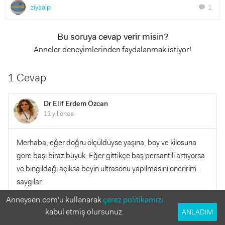
ziyaalp
1
chat
Bu soruya cevap verir misin?
Anneler deneyimlerinden faydalanmak istiyor!
1 Cevap
Dr Elif Erdem Özcan
11 yıl önce
Merhaba, eğer doğru ölçüldüyse yaşına, boy ve kilosuna
göre başı biraz büyük. Eğer gittikçe baş persantili artıyorsa
ve bıngıldağı açıksa beyin ultrasonu yapılmasını öneririm.
saygılar.
Anneysen.com'u kullanarak
çerez politikamızı
YANITLA
0
0
kabul etmiş olursunuz.
ANLADIM