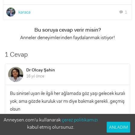
karaca
1
chat
Bu soruya cevap verir misin?
Anneler deneyimlerinden faydalanmak istiyor!
1 Cevap
Dr Olcay Şahin
16 yıl önce
Bu sinirsel uyarı ile ilgili her ağlamada göz yaşı gelecek kuralı
yok; ama gözde kuruluk var mı diye bakmak gerekli..geçmiş
olsun
Anneysen.com'u kullanarak
çerez politikamızı
YANITLA
0
0
kabul etmiş olursunuz.
ANLADIM