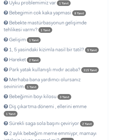
Uyku problemimiz var
1 Yanıt
Bebegimin cok kaka yapmasi
8 Yanıt
Bebekte mastürbasyonun gelişimde
tehlikesi varmı?
1 Yanıt
Gelişim
1 Yanıt
1, 5 yasindaki kizimla nasil bir tatil?
5 Yanıt
Hareket
2 Yanıt
Park yatak kullanışlı mıdır acaba?
315 Yanıt
Merhaba bana yardımcı olursanız
sevinirim
1 Yanıt
Bebeğimin boyı kilosu
3 Yanıt
Diş çıkartma dönemi , ellerini emme
1 Yanıt
Sürekli saga sola başını çeviriyor
2 Yanıt
2 aylık bebeğim meme emmiypr, mamayı