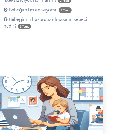
isteksiz içiyor. normal mi?
2 Yanıt
Bebeğim beni seviyomu
1 Yanıt
Bebeğimin huzursuz olmasının sebebi
nedir?
1 Yanıt