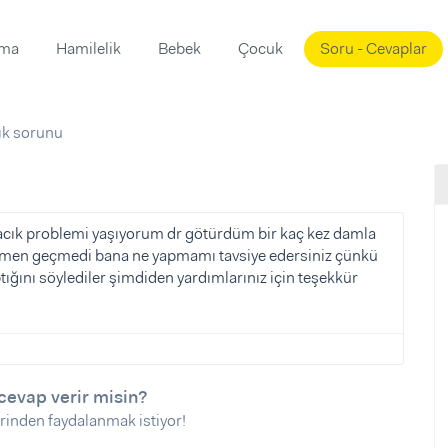
ama
Hamilelik
Bebek
Çocuk
Soru - Cevaplar
Süslemeleri
ama
ık sorunu
ta
ı
ı
ısı
 Mekanı
mi)
acık problemi yaşıyorum dr götürdüm bir kaç kez damla
amen geçmedi bana ne yapmamı tavsiye edersiniz çünkü
üsleme
i
ptığını söylediler şimdiden yardımlarınız için teşekkür
i
u
ünü
i
cevap verir misin?
rinden faydalanmak istiyor!