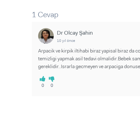
Sorular ve Yanıtlar
Sorular ve Yanıtlar
Eğlence
Makaleler
Makaleler
1 Cevap
Ürünler
Videolar
Videolar
Dr Olcay Şahin
Sorular ve Yanıtlar
10 yıl önce
Makaleler
Arpacik ve kirpik iltihabi biraz yapisal biraz da
Videolar
temizligi yapmak asil tedavi olmalidir.Bebek sa
gereklidir..Israrla gecmeyen ve arpaciga donus
0
0