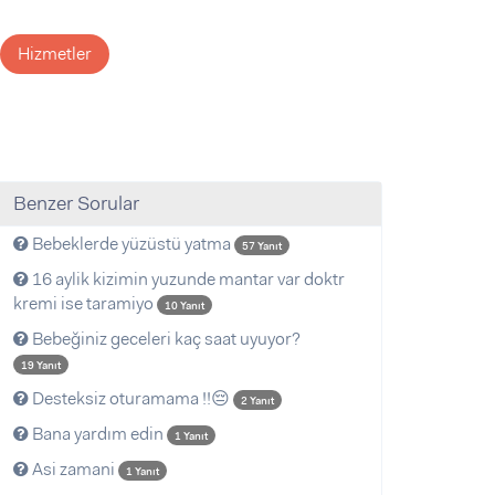
Hizmetler
Benzer Sorular
Bebeklerde yüzüstü yatma
57 Yanıt
16 aylik kizimin yuzunde mantar var doktr
kremi ise taramiyo
10 Yanıt
Bebeğiniz geceleri kaç saat uyuyor?
19 Yanıt
Desteksiz oturamama !!😔
2 Yanıt
Bana yardım edin
1 Yanıt
Asi zamani
1 Yanıt