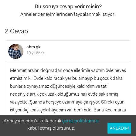
Bu soruya cevap verir misin?
Anneler deneyimlerinden faydalanmak istiyor!
2 Cevap
ahm gk
10 yıl önce
Mehmet arslan doğmadan önce ellerimle yaptım öyle heves
etmiştim ki. Evde kaldıracak yer bulamayıp bu çocuk daha
bunlarla oynayamaz düşüncesiyle kaldırdım ve tatil
nedeniyle artık çok uzak olduğumuz halı evde saklanmış
vaziyette. Şuanda herşeye uzanmaya çalışıyor. Sürekli oyun
istiyor. Açıkcası çok ihtiyacım var benimde. Bana ikea marka
öneren arkadaşlar olmuştu siz dilerseniz inceleyin.
Anneysen.com'u kullanarak
çerez politikamızı
kabul etmiş olursunuz.
ANLADIM
YANITLA
0
0