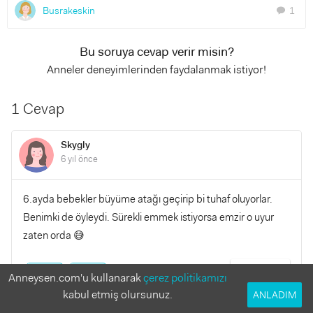
Busrakeskin
1
chat
Bu soruya cevap verir misin?
Anneler deneyimlerinden faydalanmak istiyor!
1 Cevap
Skygly
6 yıl önce
6.ayda bebekler büyüme atağı geçirip bi tuhaf oluyorlar.
Benimki de öyleydi. Sürekli emmek istiyorsa emzir o uyur
zaten orda 😅
YANITLA
0
0
Anneysen.com'u kullanarak
çerez politikamızı
kabul etmiş olursunuz.
ANLADIM