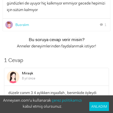
gündüzleri de uyuyor hiç kalkmıyor emmiyor gecede hepimizi
için sütüm kalmıyor
Busralım
1
chat
Bu soruya cevap verir misin?
Anneler deneyimlerinden faydalanmak istiyor!
1 Cevap
Miraşk
8 yıl önce
düzelir canım 3 4 aylıkken inşaallah , benimkide öyleydi
şimdi yavaş yavaş düzeliyo biraz sabır , geceleri bi su
Anneysen.com'u kullanarak
çerez politikamızı
bardağı kaynar suya iki tatlı kaşığı humana steel tea var
kabul etmiş olursunuz.
ANLADIM
emziren anneler süt çayı ondan at ve iç hemen