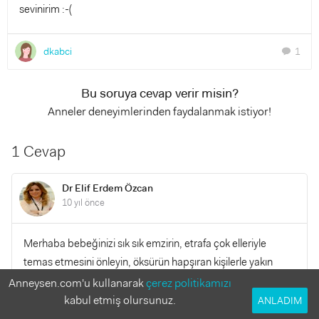
sevinirim :-(
dkabci
1
chat
Bu soruya cevap verir misin?
Anneler deneyimlerinden faydalanmak istiyor!
1 Cevap
Dr Elif Erdem Özcan
10 yıl önce
Merhaba bebeğinizi sık sık emzirin, etrafa çok elleriyle
temas etmesini önleyin, öksürün hapşıran kişilerle yakın
temastan kaçının ve sık sık ellerinizi yıkayın, bebeğinizin
Anneysen.com'u kullanarak
çerez politikamızı
etraftakiler tarafından öpülmesine müsade etmeyin, sağlıklı
kabul etmiş olursunuz.
ANLADIM
günler dilerim