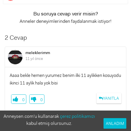
Bu soruya cevap verir misin?
Anneler deneyimlerinden faydalanmak istiyor!
2 Cevap
meleklerimm
11 yıl önce
Aaaa bekle hemen yurumez benim ilki 11 aylikken kosuyodu
ikinci 11 aylik hala yok bisi
YANITLA
0
0
Anneysen.com'u kullanarak
çerez politikamızı
kabul etmiş olursunuz.
ANLADIM
nerc
11 yıl önce