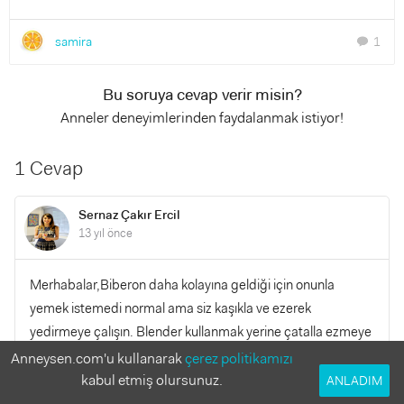
samira
1
chat
Bu soruya cevap verir misin?
Anneler deneyimlerinden faydalanmak istiyor!
1 Cevap
Sernaz Çakır Ercil
13 yıl önce
Merhabalar,Biberon daha kolayına geldiği için onunla
yemek istemedi normal ama siz kaşıkla ve ezerek
yedirmeye çalışın. Blender kullanmak yerine çatalla ezmeye
özen gösterin. Ana yemeklerde mutlaka sofraya sizinle
Anneysen.com'u kullanarak
çerez politikamızı
birlikte otursun ve sizinle aynı yemekleri yesin. Bir süre sonra
kabul etmiş olursunuz.
ANLADIM
daha düzenli yemeye başlayacaktır.Sağlıklı günler..