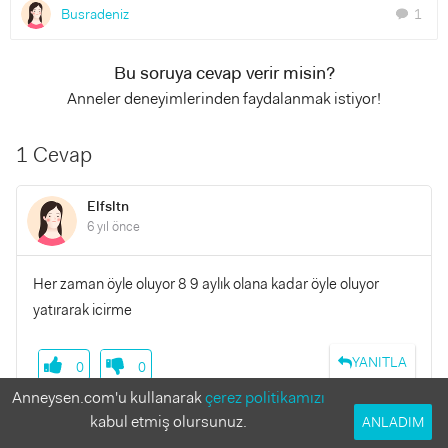
Busradeniz
1
chat
Bu soruya cevap verir misin?
Anneler deneyimlerinden faydalanmak istiyor!
1 Cevap
Elfsltn
6 yıl önce
Her zaman öyle oluyor 8 9 aylık olana kadar öyle oluyor
yatırarak icirme
YANITLA
0
0
Anneysen.com'u kullanarak
çerez politikamızı
kabul etmiş olursunuz.
ANLADIM