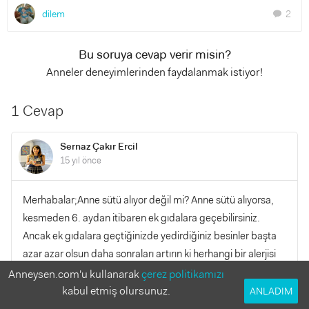
dilem
2
chat
Bu soruya cevap verir misin?
Anneler deneyimlerinden faydalanmak istiyor!
1 Cevap
Sernaz Çakır Ercil
15 yıl önce
Merhabalar;Anne sütü alıyor değil mi? Anne sütü alıyorsa,
kesmeden 6. aydan itibaren ek gıdalara geçebilirsiniz.
Ancak ek gıdalara geçtiğinizde yedirdiğiniz besinler başta
azar azar olsun daha sonraları artırın ki herhangi bir alerjisi
var mı yok mu onu öğrenirsiniz.Sağlıklı günler diliyorum.
Anneysen.com'u kullanarak
çerez politikamızı
kabul etmiş olursunuz.
ANLADIM
YANITLA