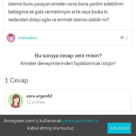
istemio bunu yasayan anneler varsa bana yardim edebilirmi
bebegime ek gida vermelimiyim artik veya baska bi
nedenden dolayi aglio ve emmek istemio olabilir mi?
mericebru
1
chat
Bu soruya cevap verir misin?
Anneler deneyimlerinden faydalanmak istiyor!
1 Cevap
esra.ergen82
11 yıl önce
ufaklık doymuyordur büyük olasılıkla ek gıdaya başlamalısın
Anneysen.com'u kullanarak
çerez politikamızı
bence patates havuç haşla ilk önce suyunu ver ertesi gün
kabul etmiş olursunuz.
ANLADIM
alerji yapmıyorsa ertesi gün püre halinde verebilirsin