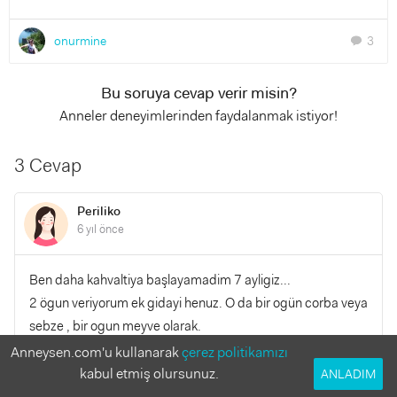
onurmine
3
chat
Bu soruya cevap verir misin?
Anneler deneyimlerinden faydalanmak istiyor!
3 Cevap
Periliko
6 yıl önce
Ben daha kahvaltiya başlayamadim 7 ayligiz...
2 ögun veriyorum ek gidayi henuz. O da bir ogün corba veya
sebze , bir ogun meyve olarak.
Ama okudugum kadariyla bir yumurtanin sarisi , peynir alti
Anneysen.com'u kullanarak
çerez politikamızı
suyu , lor peyniri ve pekmez karisimi veriyor bazi anneler
kabul etmiş olursunuz.
ANLADIM