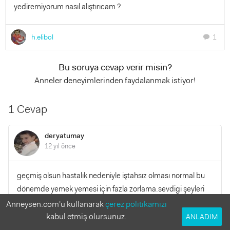
yediremiyorum nasıl alıştırıcam ?
h.elibol
1
chat
Bu soruya cevap verir misin?
Anneler deneyimlerinden faydalanmak istiyor!
1 Cevap
deryatumay
12 yıl önce
geçmiş olsun hastalık nedeniyle iştahsız olması normal bu
dönemde yemek yemesi için fazla zorlama.sevdigi şeyleri
yap azar azar yedir.peyniri omletle birlikde yedirmeyi
Anneysen.com'u kullanarak
çerez politikamızı
deneyebilirsin.sütlü çorba ve yogurtlu çorba şeklinde
kabul etmiş olursunuz.
ANLADIM
verebilirsin.yada ayran şeklinde.benim oglumda yogurt