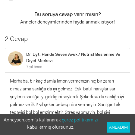
Bu soruya cevap verir misin?
Anneler deneyimlerinden faydalanmak istiyor!
2 Cevap
Dr. Dyt. Hande Seven Avuk / Nutrist Beslenme Ve
Diyet Merkezi
7 yıl önce
Merhaba, bir kaç damla limon vermenizin hiç bir zararı
olmaz ama sarılığa da iyi gelmez. Eski batıl inanışlar sarı
şeylerin sarılığa iyi geldigini soylerdi. Şekerli su da sarılığa iyi
gelmez ve ilk 2 yıl şeker bebeginize vermeyin. Sarılığın tek
tedavisi bol bol emzirmektir. Stres yapmayin, bol sivi
Anneysen.com'u kullanarak
çerez politikamızı
besinler alin ve bebek uyudugu zaman veya aralarda firsat
kabul etmiş olursunuz.
ANLADIM
buldukca uyuyun cunku uyku gercekten sutu arttiriyor.