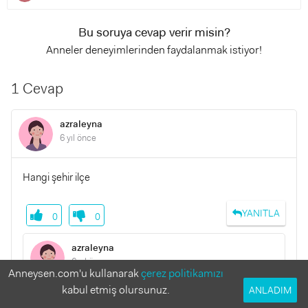
Bu soruya cevap verir misin?
Anneler deneyimlerinden faydalanmak istiyor!
1 Cevap
azraleyna
6 yıl önce
Hangi şehir ilçe
YANITLA
0
0
azraleyna
6 yıl önce
Anneysen.com'u kullanarak
çerez politikamızı
kabul etmiş olursunuz.
ANLADIM
Acil cevap verirsen çok sevinirim