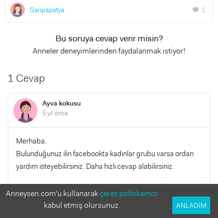
Sarıpapatya
1
chat
Bu soruya cevap verir misin?
Anneler deneyimlerinden faydalanmak istiyor!
1 Cevap
Ayva kokusu
5 yıl önce
Merhaba.
Bulunduğunuz ilin facebookta kadınlar grubu varsa ordan
yardım isteyebilirsiniz. Daha hızlı cevap alabilirsiniz.
YANITLA
Anneysen.com'u kullanarak
çerez politikamızı
0
0
kabul etmiş olursunuz.
ANLADIM