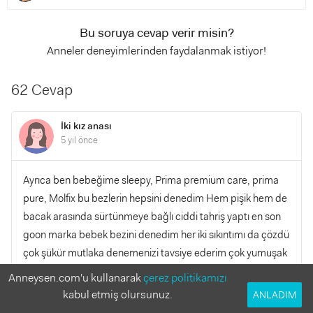
Bu soruya cevap verir misin?
Anneler deneyimlerinden faydalanmak istiyor!
62 Cevap
İki kız anası
5 yıl önce
Ayrıca ben bebeğime sleepy, Prima premium care, prima
pure, Molfix bu bezlerin hepsini denedim Hem pişik hem de
bacak arasında sürtünmeye bağlı ciddi tahriş yaptı en son
goon marka bebek bezini denedim her iki sıkıntımı da çözdü
çok şükür mutlaka denemenizi tavsiye ederim çok yumuşak
bir bez benim gibi sıkıntı yaşayan anneler
Anneysen.com'u kullanarak
çerez politikamızı
kabul etmiş olursunuz.
ANLADIM
YANITLA
0
0