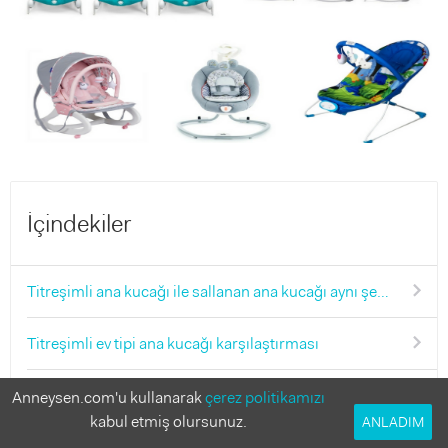
İçindekiler
Titreşimli ana kucağı ile sallanan ana kucağı aynı şey mi?
Titreşimli ev tipi ana kucağı karşılaştırması
1. Fisher Price Yağmur Ormanı Arkadaşları Comfort Curve Ana Kucağı
Anneysen.com'u kullanarak
çerez politikamızı
kabul etmiş olursunuz.
ANLADIM
2. Chicco Balloon Ana Kucağı