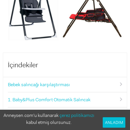
İçindekiler
Bebek salıncağı karşılaştırması
1. Baby&Plus Comfort Otomatik Salıncak
2. Beneto Bt-850 Leone Bebek Salıncağı
Anneysen.com'u kullanarak
çerez politikamızı
kabul etmiş olursunuz.
ANLADIM
3. Pasha Baby Funny Bubble Bebek Salıncağı