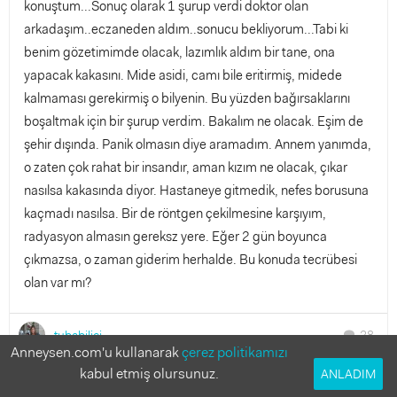
konuştum...Sonuç olarak 1 şurup verdi doktor olan
arkadaşım..eczaneden aldım..sonucu bekliyorum...Tabi ki
benim gözetimimde olacak, lazımlık aldım bir tane, ona
yapacak kakasını. Mide asidi, camı bile eritirmiş, midede
kalmaması gerekirmiş o bilyenin. Bu yüzden bağırsaklarını
boşaltmak için bir şurup verdim. Bakalım ne olacak. Eşim de
şehir dışında. Panik olmasın diye aramadım. Annem yanımda,
o zaten çok rahat bir insandır, aman kızım ne olacak, çıkar
nasılsa kakasında diyor. Hastaneye gitmedik, nefes borusuna
kaçmadı nasılsa. Bir de röntgen çekilmesine karşıyım,
radyasyon almasın gereksz yere. Eğer 2 gün boyunca
çıkmazsa, o zaman giderim herhalde. Bu konuda tecrübesi
olan var mı?
tubabilici
28
chat
Anneysen.com'u kullanarak
çerez politikamızı
kabul etmiş olursunuz.
ANLADIM
Bu soruya cevap verir misin?