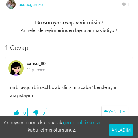
acquagamze
1
chat
Bu soruya cevap verir misin?
Anneler deneyimlerinden faydalanmak istiyor!
1 Cevap
cansu_80
11 yıl önce
mrb. uygun bir okul bulabildiniz mi acaba? bende aynı
arayıştayım.
YANITLA
0
0
Anneysen.com'u kullanarak
çerez politikamızı
kabul etmiş olursunuz.
ANLADIM