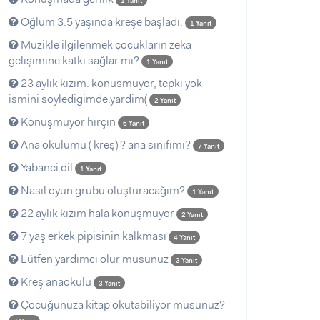
1 Yanıt
Oğlum 3.5 yaşında kreşe başladı.
1 Yanıt
Müzikle ilgilenmek çocukların zeka
gelişimine katkı sağlar mı?
1 Yanıt
23 aylik kizim. konusmuyor, tepki yok
ismini soyledigimde.yardim(
2 Yanıt
Konuşmuyor hırçın
6 Yanıt
Ana okulumu ( kreş) ? ana sınıfımı?
7 Yanıt
Yabanci dil
1 Yanıt
Nasıl oyun grubu oluşturacağım?
1 Yanıt
22 aylık kızım hala konuşmuyor
2 Yanıt
7 yaş erkek pipisinin kalkması
4 Yanıt
Lütfen yardımcı olur musunuz
3 Yanıt
Kreş anaokulu
3 Yanıt
Çocuğunuza kitap okutabiliyor musunuz?