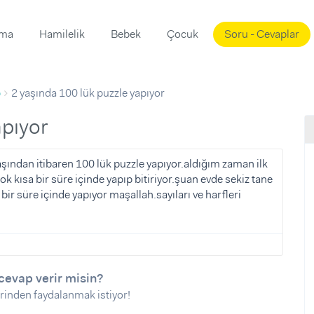
ama
Hamilelik
Bebek
Çocuk
Soru - Cevaplar
Süslemeleri
ama
p
2 yaşında 100 lük puzzle yapıyor
ta
ı
ı
ısı
apıyor
 Mekanı
mi)
ından itibaren 100 lük puzzle yapıyor.aldığım zaman ilk
ok kısa bir süre içinde yapıp bitiriyor.şuan evde sekiz tane
üsleme
i
bir süre içinde yapıyor maşallah.sayıları ve harfleri
i
u
ünü
i
cevap verir misin?
rinden faydalanmak istiyor!