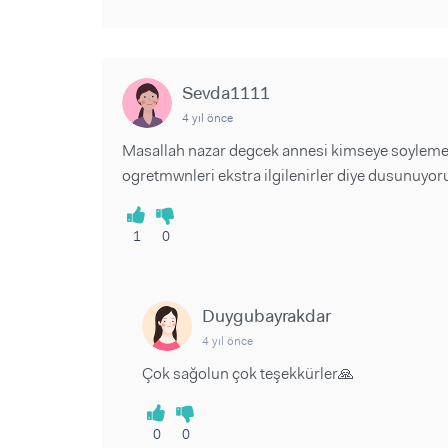
Sevda1111
4 yıl önce
Masallah nazar degcek annesi kimseye soylemey
ogretmwnleri ekstra ilgilenirler diye dusunuyo
1
0
Duygubayrakdar
4 yıl önce
Çok sağolun çok teşekkürler🙏
0
0