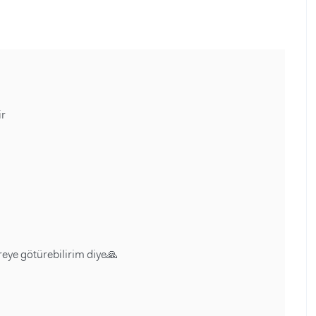
ir
eye götürebilirim diye🙏