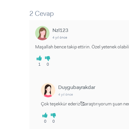
Sorular ve Yanıtlar
Sorular ve Yanıtlar
Eğlence
Makaleler
Makaleler
2 Cevap
Ürünler
Videolar
Videolar
Nzl123
Sorular ve Yanıtlar
4 yıl önce
Makaleler
Maşallah bence takip ettirin. Özel yetenek olabil
Videolar
1
0
Duygubayrakdar
4 yıl önce
Çok teşekkür ederiz🥰araştırıyorum şuan ner
0
0