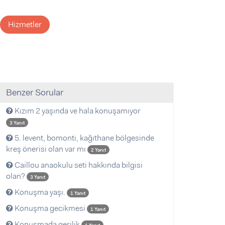
Hizmetler
Benzer Sorular
Kızım 2 yaşında ve hala konuşamıyor
3 Yanıt
5. levent, bomonti, kağıthane bölgesinde
kreş önerisi olan var mı
2 Yanıt
Caillou anaokulu seti hakkında bilgisi
olan?
3 Yanıt
Konuşma yaşı.
1 Yanıt
Konuşma gecikmesi
1 Yanıt
Konuşmada gerilik