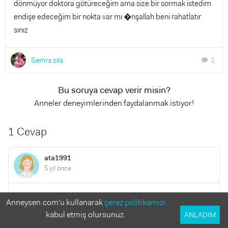
dönmüyor doktora götüreceğim ama size bir sormak istedim
endişe edeceğim bir nokta var mı �nşallah beni rahatlatır
sınız
Semra sila
1
chat
Bu soruya cevap verir misin?
Anneler deneyimlerinden faydalanmak istiyor!
1 Cevap
ata1991
5 yıl önce
nasil oldu acaba? degisme oldumu???
Anneysen.com'u kullanarak
çerez politikamızı
kabul etmiş olursunuz.
ANLADIM
YANITLA
0
0