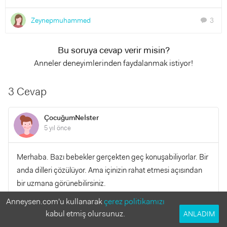
Zeynepmuhammed
3
chat
Bu soruya cevap verir misin?
Anneler deneyimlerinden faydalanmak istiyor!
3 Cevap
ÇocuğumNeİster
5 yıl önce
Merhaba. Bazı bebekler gerçekten geç konuşabiliyorlar. Bir
anda dilleri çözülüyor. Ama içinizin rahat etmesi açısından
bir uzmana görünebilirsiniz.
Anneysen.com'u kullanarak
çerez politikamızı
YANITLA
0
0
kabul etmiş olursunuz.
ANLADIM