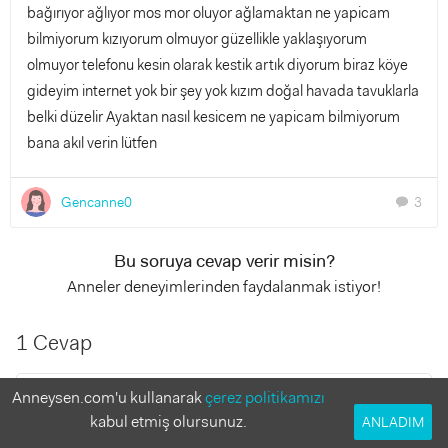
bağırıyor ağlıyor mos mor oluyor ağlamaktan ne yapicam
bilmiyorum kızıyorum olmuyor güzellikle yaklaşıyorum
olmuyor telefonu kesin olarak kestik artık diyorum biraz köye
gideyim internet yok bir şey yok kızım doğal havada tavuklarla
belki düzelir Ayaktan nasıl kesicem ne yapicam bilmiyorum
bana akıl verin lütfen
Gencanne0
3
chat
Bu soruya cevap verir misin?
Anneler deneyimlerinden faydalanmak istiyor!
1 Cevap
Nermince9
Anneysen.com'u kullanarak
çerez politikamızı
1 yıl önce
kabul etmiş olursunuz.
ANLADIM