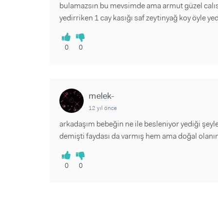
bulamazsın bu mevsimde ama armut güzel calıstı
yedirriken 1 cay kasığı saf zeytinyağ koy öyle y
0
0
melek-
12 yıl önce
arkadaşım bebeğin ne ile besleniyor yediği şeyle
demişti faydası da varmış hem ama doğal olanın
0
0