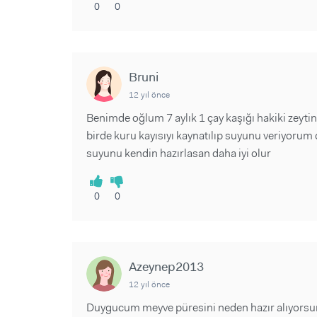
0
0
Bruni
12 yıl önce
Benimde oğlum 7 aylık 1 çay kaşığı hakiki zeytin
birde kuru kayısıyı kaynatılıp suyunu veriyoru
suyunu kendin hazırlasan daha iyi olur
0
0
Azeynep2013
12 yıl önce
Duygucum meyve püresini neden hazır alıyorsun 