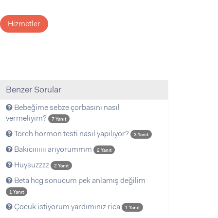
Hizmetler
Benzer Sorular
Bebeğime sebze çorbasını nasıl
vermeliyim?
7 Yanıt
Torch hormon testi nasıl yapılıyor?
3 Yanıt
Bakıcııııııı arıyorummm
2 Yanıt
Huysuzzzz
2 Yanıt
Beta hcg sonucum pek anlamış değilim
1 Yanıt
Çocuk istiyorum yardımınız rica
1 Yanıt