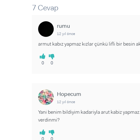
Sorular ve Yanıtlar
Sorular ve Yanıtlar
7 Cevap
Eğlence
Makaleler
Makaleler
Ürünler
Videolar
Videolar
rumu
12 yıl önce
Sorular ve Yanıtlar
armut kabız yapmaz kızlar çünkü lifli bir besin ak
Makaleler
Videolar
0
0
Hopecum
12 yıl önce
Yani benim bildiyim kadariyla arut kabiz yapmaz.
verdinmi?
0
0