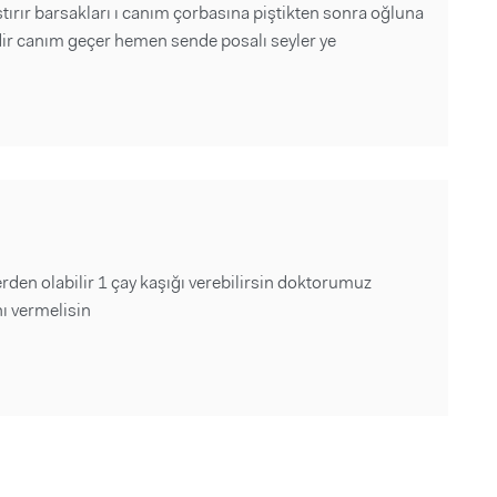
rır barsakları ı canım çorbasına piştikten sonra oğluna
edir canım geçer hemen sende posalı seyler ye
rden olabilir 1 çay kaşığı verebilirsin doktorumuz
ı vermelisin