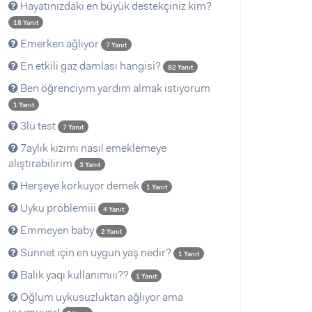
Hayatınızdaki en büyük destekçiniz kim?
18 Yanıt
Emerken ağlıyor
7 Yanıt
En etkili gaz damlası hangisi?
82 Yanıt
Ben öğrenciyim yardım almak istiyorum
1 Yanıt
3lü test
7 Yanıt
7aylık kızımı nasıl emeklemeye
alıştırabilirim
3 Yanıt
Herşeye korkuyor demek
1 Yanıt
Uyku problemiii
4 Yanıt
Emmeyen baby
2 Yanıt
Sünnet için en uygun yaş nedir?
1 Yanıt
Balık yaqı kullanımııı??
1 Yanıt
Oğlum uykusuzluktan ağlıyor ama