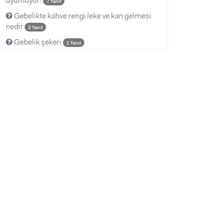
uyumuyor!
7 Yanıt
Gebelikte kahve rengi leke ve kan gelmesi
nedir
2 Yanıt
Gebelik şekeri
1 Yanıt