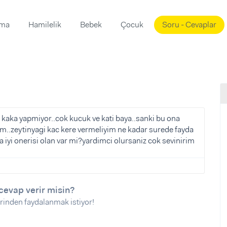
ama
Hamilelik
Bebek
Çocuk
Soru - Cevaplar
Süslemeleri
ama
ta
ı
ı
ısı
 Mekanı
mi)
 kaka yapmiyor..cok kucuk ve kati baya..sanki bu ona
yim..zeytinyagi kac kere vermeliyim ne kadar surede fayda
üsleme
i
a iyi onerisi olan var mi?yardimci olursaniz cok sevinirim
i
u
ünü
i
cevap verir misin?
rinden faydalanmak istiyor!