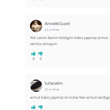
AnnelikGuzel
12 yıl önce
Yok canim benim bildigim kabiz yapmaz armut..ya
vermis olmayim..
0
0
tufanalim
12 yıl önce
armut kabız yapmaz mı kızlar ben armut verdıgı