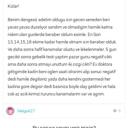
Kizlar!
Benim dengesiz adetim oldugu icin gecen seneden beri
yavas yavas duzeliyor sandim ve olmadigim hamile kalma
riskim olan gunlerde beraber oldum esimle. En Son
13,14,15,16 ekime kadar hamile olmam icin beraber olduk.
Ve daha sonra hafif kanamalar olustu ve lekelenmeler. 5 gun
gecikti sonra gebelik testi yaptim pazar gunu negatif cikti
ama daha sonra atmayi unuttum iki cizgi cikti? Ev doktora
gittigimde kadin beni oglen saati idrarimi alip sonuc negatif
dedi hamile degilsiniz yada daha kendini gostermedi her
kadina gore degisir dedi basiniza boyle olay geldimi ve hala
cok az acik kirmizi turuncu kanamalarim var ve agrim.
Melgok27
9
chat
Bu soruya cevap verir misin?