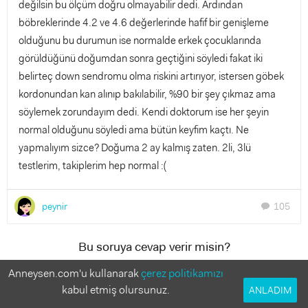
değilsin bu ölçüm doğru olmayabilir dedi. Ardından
böbreklerinde 4.2 ve 4.6 değerlerinde hafif bir genişleme
olduğunu bu durumun ise normalde erkek çocuklarında
görüldüğünü doğumdan sonra geçtiğini söyledi fakat iki
belirteç down sendromu olma riskini artırıyor, istersen göbek
kordonundan kan alınıp bakılabilir, %90 bir şey çıkmaz ama
söylemek zorundayım dedi. Kendi doktorum ise her şeyin
normal olduğunu söyledi ama bütün keyfim kaçtı. Ne
yapmalıyım sizce? Doğuma 2 ay kalmış zaten. 2li, 3lü
testlerim, takiplerim hep normal :(
peynir
105
chat
Bu soruya cevap verir misin?
Anneler deneyimlerinden faydalanmak istiyor!
Anneysen.com'u kullanarak
çerez politikamızı
kabul etmiş olursunuz.
ANLADIM
35 Cevap