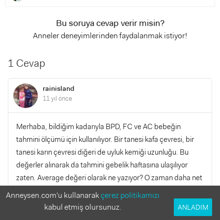
Bu soruya cevap verir misin?
Anneler deneyimlerinden faydalanmak istiyor!
1 Cevap
rainisland
11 yıl önce
Merhaba, bildiğim kadarıyla BPD, FC ve AC bebeğin
tahmini ölçümü için kullanılıyor. Bir tanesi kafa çevresi, bir
tanesi karın çevresi diğeri de uyluk kemiği uzunluğu. Bu
değerler alınarak da tahmini gebelik haftasına ulaşılıyor
zaten. Average değeri olarak ne yazıyor? O zaman daha net
söyleyebilirim size.
Anneysen.com'u kullanarak
çerez politikamızı
kabul etmiş olursunuz.
ANLADIM
YANITLA
0
0