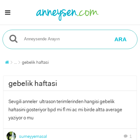
ARA
...
gebelik haftasi
gebelik haftasi
Sevgili anneler ultrason terimlerinden hangisi gebelik
haftasini gosteriyor bpd mi fl mi ac mi birde altta average
yaziyor o mu
sumeyyemasal
1
chat