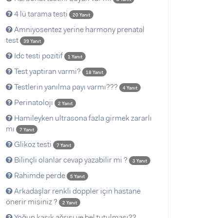
4 lü tarama testi
20 Yanıt
Amniyosentez yerine harmony prenatal
test
39 Yanıt
Idc testi pozitif
1 Yanıt
Test yaptiran varmi?
18 Yanıt
Testlerin yanılma payı varmı???
4 Yanıt
Perinatoloji
2 Yanıt
Hamileyken ultrasona fazla girmek zararlı
mı
7 Yanıt
Glikoz testi
7 Yanıt
Bilinçli olanlar cevap yazabilir mi ?
3 Yanıt
Rahimde perde
5 Yanıt
Arkadaşlar renkli doppler için hastane
önerir misiniz ?
2 Yanıt
Yoğun kasık ağrısı ve bel tutulması??