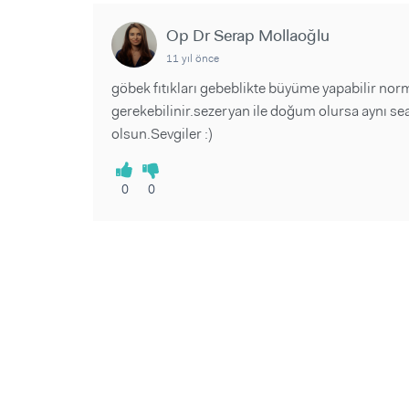
Sorular ve Yanıtlar
Sorular ve Yanıtlar
Eğlence
Makaleler
Makaleler
Op Dr Serap Mollaoğlu
Ürünler
Videolar
Videolar
11 yıl önce
göbek fıtıkları gebeblikte büyüme yapabilir no
Sorular ve Yanıtlar
gerekebilinir.sezeryan ile doğum olursa aynı sea
Makaleler
olsun.Sevgiler :)
Videolar
0
0