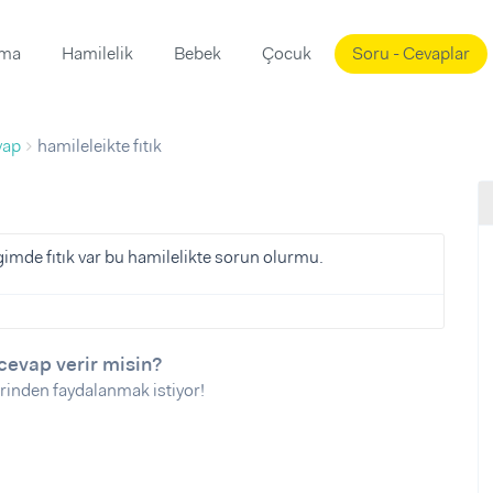
ama
Hamilelik
Bebek
Çocuk
Soru - Cevaplar
Süslemeleri
ama
vap
hamileleikte fıtık
ta
ı
ı
ısı
 Mekanı
mi)
de fıtık var bu hamilelikte sorun olurmu.
üsleme
i
i
u
cevap verir misin?
rinden faydalanmak istiyor!
ünü
i