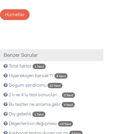
Hizmetler
Benzer Sorular
Total faktör
1 Yanıt
Hiperekojen barsak??
6 Yanıt
Dogum sendromu
22 Yanıt
2 lı ve 4 lu test sonucları...
5 Yanıt
Bu testler ne anlama gelir
4 Yanıt
Diş gebelik
1 Yanıt
Degerlermin değişmesi
10 Yanıt
Karbonat testini duyan var mi
8 Yanıt