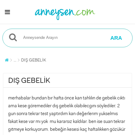
ARA
...
DIŞ GEBELİK
DIŞ GEBELİK
merhabalar bundan bır hafta önce kan tahlılın de gebelık cıktı
ama kese göremedıler dış gebelık olabılecgını söyledıler. 2
gun sonra tekrar test yaptırdım kan değerlerım yukselmıs
fakat kese var mı yok mu kararsız kaldılar. ben ise suan tekrar
gıtmeye korkuyorum. bebeğin kesesi kaç haftalıkken gözükür