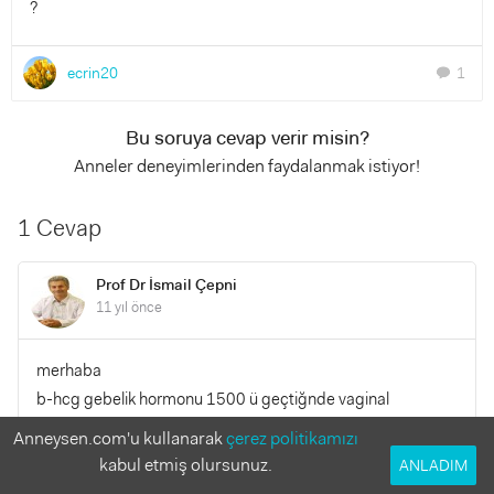
?
ecrin20
1
chat
Bu soruya cevap verir misin?
Anneler deneyimlerinden faydalanmak istiyor!
1 Cevap
Prof Dr İsmail Çepni
11 yıl önce
merhaba
b-hcg gebelik hormonu 1500 ü geçtiğnde vaginal
ultrasonda gebelik kesesi görülmelidir
Anneysen.com'u kullanarak
çerez politikamızı
kabul etmiş olursunuz.
ANLADIM
YANITLA
0
0