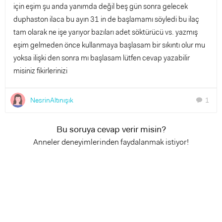
için eşim şu anda yanımda değil beş gün sonra gelecek
duphaston ilaca bu ayın 31 in de başlamamı söyledi bu ilaç
tam olarak ne işe yarıyor bazıları adet söktürücü vs. yazmış
eşim gelmeden önce kullanmaya başlasam bir sıkıntı olur mu
yoksa ilişki den sonra mı başlasam lütfen cevap yazabilir
misiniz fikirlerinizi
NesrinAltınışık
1
chat
Bu soruya cevap verir misin?
Anneler deneyimlerinden faydalanmak istiyor!