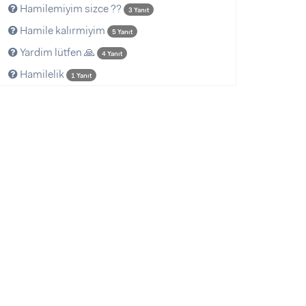
Hamilemiyim sizce ??
3 Yanıt
Hamile kalırmiyim
5 Yanıt
Yardim lütfen 🙏
4 Yanıt
Hamilelik
1 Yanıt