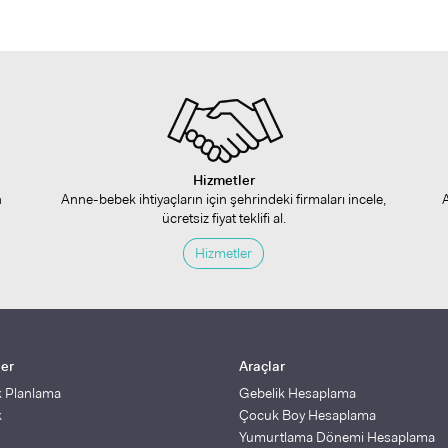
Hizmetler
n
Anne-bebek ihtiyaçların için şehrindeki firmaları incele,
ücretsiz fiyat teklifi al.
Hizmetler
ler
Araçlar
k Planlama
Gebelik Hesaplama
k
Çocuk Boy Hesaplama
Yumurtlama Dönemi Hesaplama