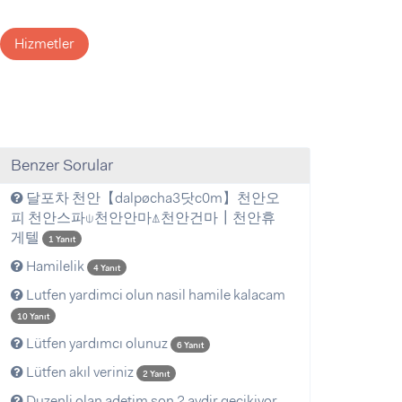
Hizmetler
Benzer Sorular
달포차 천안【dalpøcha3닷c0m】천안오
피 천안스파⍦천안안마⍋천안건마┃천안휴
게텔
1 Yanıt
Hamilelik
4 Yanıt
Lutfen yardimci olun nasil hamile kalacam
10 Yanıt
Lütfen yardımcı olunuz
6 Yanıt
Lütfen akıl veriniz
2 Yanıt
Duzenli olan adetim son 2 aydir gecikiyor