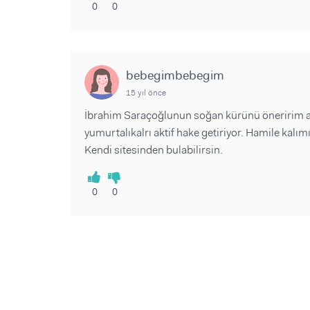
0
0
bebegimbebegim
15 yıl önce
İbrahim Saraçoğlunun soğan kürünü öneririm a
yumurtalıkalrı aktif hake getiriyor. Hamile kalımı
Kendi sitesinden bulabilirsin.
0
0