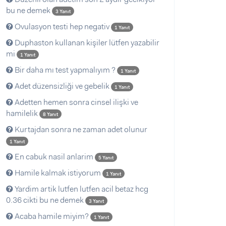
bu ne demek
3 Yanıt
Ovulasyon testi hep negativ
1 Yanıt
Duphaston kullanan kişiler lütfen yazabilir
mi
1 Yanıt
Bir daha mı test yapmalıyım ?
1 Yanıt
Adet düzensizliği ve gebelik
1 Yanıt
Adetten hemen sonra cinsel ilişki ve
hamilelik
8 Yanıt
Kurtajdan sonra ne zaman adet olunur
1 Yanıt
En cabuk nasil anlarim
5 Yanıt
Hamile kalmak istiyorum
1 Yanıt
Yardim artik lutfen lutfen acil betaz hcg
0.36 cikti bu ne demek
3 Yanıt
Acaba hamile miyim?
1 Yanıt