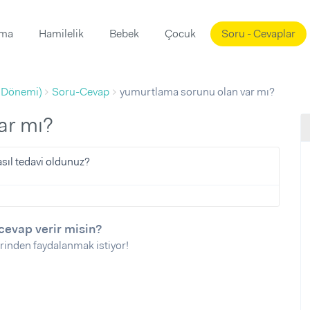
ama
Hamilelik
Bebek
Çocuk
Soru - Cevaplar
Süslemeleri
ama
 Dönemi)
Soru-Cevap
yumurtlama sorunu olan var mı?
ta
ı
ı
ısı
ar mı?
 Mekanı
mi)
ıl tedavi oldunuz?
üsleme
i
i
u
cevap verir misin?
rinden faydalanmak istiyor!
ünü
i